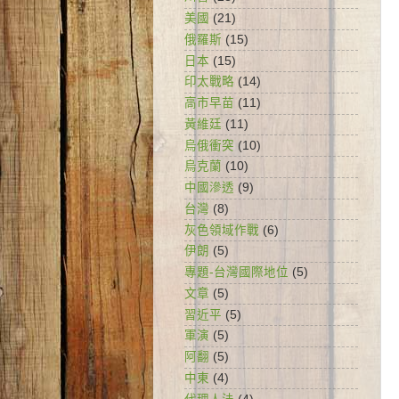
美國
(21)
俄羅斯
(15)
日本
(15)
印太戰略
(14)
高市早苗
(11)
黃維廷
(11)
烏俄衝突
(10)
烏克蘭
(10)
中國滲透
(9)
台灣
(8)
灰色領域作戰
(6)
伊朗
(5)
專題-台灣國際地位
(5)
文章
(5)
習近平
(5)
軍演
(5)
阿翻
(5)
中東
(4)