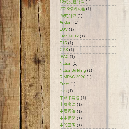
12式反艦飛彈
(1)
2026韓國大選
(1)
25式飛彈
(1)
Anduril
(1)
EUV
(1)
Elon Musk
(1)
F15
(1)
GPS
(1)
IPAC
(1)
Nation
(1)
NationBuilding
(1)
RIMPAC 2026
(1)
State
(1)
csis
(1)
中國半導體
(1)
中國廢演
(1)
中國經濟
(1)
中東情勢
(1)
中芯國際
(1)