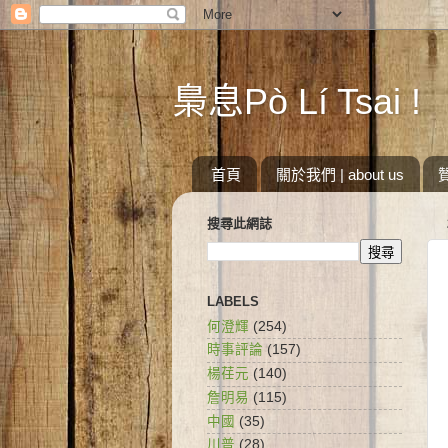
梟息Pò Lí Tsai !
首頁
關於我們 | about us
搜尋此網誌
LABELS
何澄輝
(254)
時事評論
(157)
楊荏元
(140)
詹明易
(115)
中國
(35)
川普
(28)