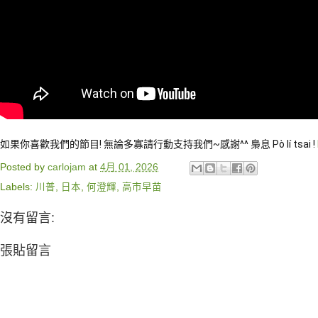
如果你喜歡我們的節目! 無論多寡請行動支持我們~感謝^^ 梟息 Pò lí tsai !
Posted by
carlojam
at
4月 01, 2026
Labels:
川普
,
日本
,
何澄輝
,
高市早苗
沒有留言:
張貼留言