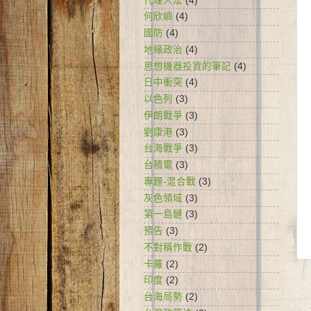
代理人法
(4)
何欣嶼
(4)
國防
(4)
地緣政治
(4)
思想機器投資的筆記
(4)
日中衝突
(4)
以色列
(3)
伊朗戰爭
(3)
劉康港
(3)
台海戰爭
(3)
台積電
(3)
專題-混合戰
(3)
灰色領域
(3)
第一島鏈
(3)
預告
(3)
不對稱作戰
(2)
卡羅
(2)
印度
(2)
台海局勢
(2)