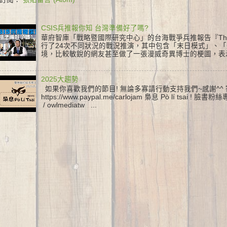
CSIS兵推報你知 台灣準備好了嗎?
華府智庫「戰略暨國際研究中心」的台海戰爭兵推報告『The First B
行了24次不同狀況的戰況推演，其中包含「末日模式」、
境，比較敏銳的網友甚至做了一張漫威奇異博士的梗圖，表示這
2025大趨勢
如果你喜歡我們的節目! 無論多寡請行動支持我們~感謝^^
https://www.paypal.me/carlojam 梟息 Pò lí tsai ! 臉
/ owlmediatw ...