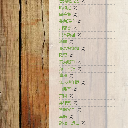
台灣政策法
(2)
哈梅尼
(2)
問答集
(2)
委內瑞拉
(2)
川習會
(2)
巴基斯坦
(2)
新聞
(2)
梟息報你知
(2)
歐盟
(2)
泰柬戰爭
(2)
海上平叛
(2)
澳洲
(2)
無人機作戰
(2)
自民黨
(2)
英國
(2)
菲律賓
(2)
資訊安全
(2)
軍購
(2)
鋼板打造班
(2)