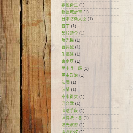
數位衛生
(1)
新長城計畫
(1)
日本防衛大臣
(1)
普丁
(1)
晶片禁令
(1)
曝光機
(1)
曹興誠
(1)
朱福銘
(1)
東南亞
(1)
民主兵工廠
(1)
民主政治
(1)
法國
(1)
波蘭
(1)
泰柬衝突
(1)
混合戰
(1)
滲透手段
(1)
演算法下毒
(1)
漢光演習
(1)
澳洲恐攻
(1)