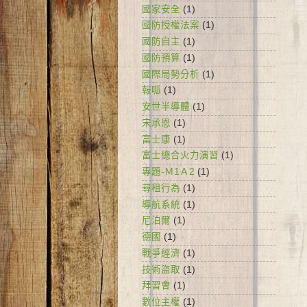
國家安全
(1)
國防授權法案
(1)
國防自主
(1)
國防預算
(1)
國際局勢分析
(1)
報呱
(1)
安世半導體
(1)
宋承恩
(1)
富士康
(1)
富士總合火力演習
(1)
專題-Ｍ1Ａ2
(1)
尋租行為
(1)
導航系統
(1)
尼泊爾
(1)
德國
(1)
戰爭經濟
(1)
技術盜取
(1)
拜習會
(1)
數位主權
(1)