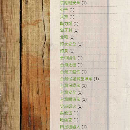
供應鏈安全
(1)
公告
(1)
兵推
(1)
動力煤
(1)
匈牙利
(1)
北韓
(1)
印太安全
(1)
印尼
(1)
去中國化
(1)
台海危機
(1)
台灣主體性
(1)
台灣保證實施法案
(1)
台灣保證法
(1)
台灣安全
(1)
台灣關係法
(1)
史詩怒火
(1)
吳欣岱
(1)
哈薩克
(1)
四足機器人
(1)