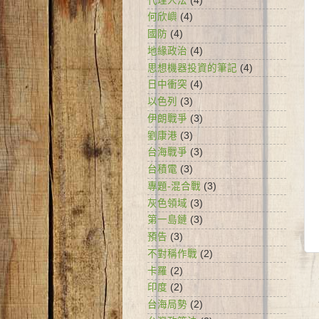
代理人法
(4)
何欣嶼
(4)
國防
(4)
地緣政治
(4)
思想機器投資的筆記
(4)
日中衝突
(4)
以色列
(3)
伊朗戰爭
(3)
劉康港
(3)
台海戰爭
(3)
台積電
(3)
專題-混合戰
(3)
灰色領域
(3)
第一島鏈
(3)
預告
(3)
不對稱作戰
(2)
卡羅
(2)
印度
(2)
台海局勢
(2)