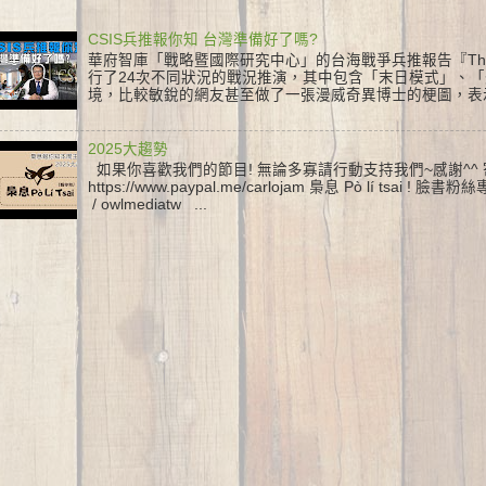
CSIS兵推報你知 台灣準備好了嗎?
華府智庫「戰略暨國際研究中心」的台海戰爭兵推報告『The First B
行了24次不同狀況的戰況推演，其中包含「末日模式」、
境，比較敏銳的網友甚至做了一張漫威奇異博士的梗圖，表示這
2025大趨勢
如果你喜歡我們的節目! 無論多寡請行動支持我們~感謝^^
https://www.paypal.me/carlojam 梟息 Pò lí tsai ! 臉
/ owlmediatw ...