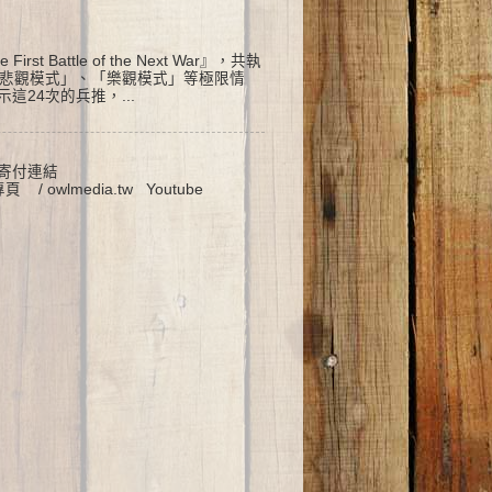
attle of the Next War』，共執
「悲觀模式」、「樂觀模式」等極限情
24次的兵推，...
 寄付連結
書粉絲專頁 / owlmedia.tw Youtube