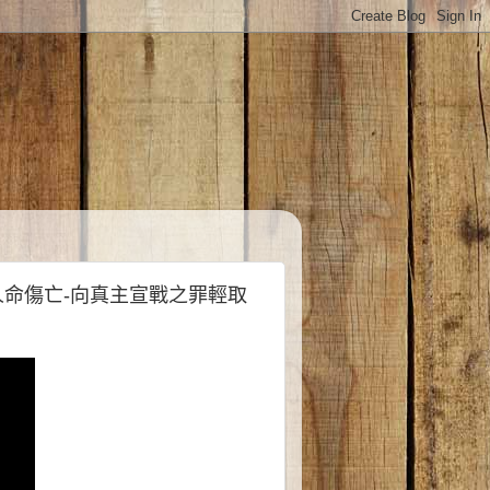
懼人命傷亡-向真主宣戰之罪輕取