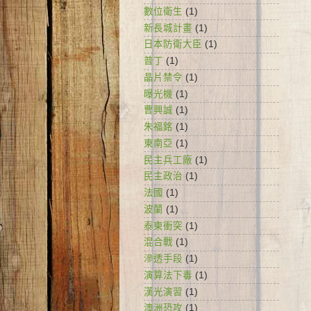
數位衛生
(1)
新長城計畫
(1)
日本防衛大臣
(1)
普丁
(1)
晶片禁令
(1)
曝光機
(1)
曹興誠
(1)
朱福銘
(1)
東南亞
(1)
民主兵工廠
(1)
民主政治
(1)
法國
(1)
波蘭
(1)
泰柬衝突
(1)
混合戰
(1)
滲透手段
(1)
演算法下毒
(1)
漢光演習
(1)
澳洲恐攻
(1)