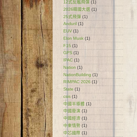
12式反艦飛彈
(1)
2026韓國大選
(1)
25式飛彈
(1)
Anduril
(1)
EUV
(1)
Elon Musk
(1)
F15
(1)
GPS
(1)
IPAC
(1)
Nation
(1)
NationBuilding
(1)
RIMPAC 2026
(1)
State
(1)
csis
(1)
中國半導體
(1)
中國廢演
(1)
中國經濟
(1)
中東情勢
(1)
中芯國際
(1)