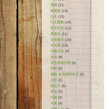
美國
(21)
俄羅斯
(15)
日本
(15)
印太戰略
(14)
高市早苗
(11)
黃維廷
(11)
烏俄衝突
(10)
烏克蘭
(10)
中國滲透
(9)
台灣
(8)
灰色領域作戰
(6)
伊朗
(5)
專題-台灣國際地位
(5)
文章
(5)
習近平
(5)
軍演
(5)
阿翻
(5)
中東
(4)