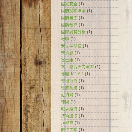
國家安全
(1)
國防授權法案
(1)
國防自主
(1)
國防預算
(1)
國際局勢分析
(1)
報呱
(1)
安世半導體
(1)
宋承恩
(1)
富士康
(1)
富士總合火力演習
(1)
專題-Ｍ1Ａ2
(1)
尋租行為
(1)
導航系統
(1)
尼泊爾
(1)
德國
(1)
戰爭經濟
(1)
技術盜取
(1)
拜習會
(1)
數位主權
(1)