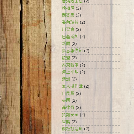
台灣政策法
(2)
哈梅尼
(2)
問答集
(2)
委內瑞拉
(2)
川習會
(2)
巴基斯坦
(2)
新聞
(2)
梟息報你知
(2)
歐盟
(2)
泰柬戰爭
(2)
海上平叛
(2)
澳洲
(2)
無人機作戰
(2)
自民黨
(2)
英國
(2)
菲律賓
(2)
資訊安全
(2)
軍購
(2)
鋼板打造班
(2)