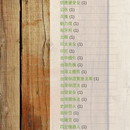
供應鏈安全
(1)
公告
(1)
兵推
(1)
動力煤
(1)
匈牙利
(1)
北韓
(1)
印太安全
(1)
印尼
(1)
去中國化
(1)
台海危機
(1)
台灣主體性
(1)
台灣保證實施法案
(1)
台灣保證法
(1)
台灣安全
(1)
台灣關係法
(1)
史詩怒火
(1)
吳欣岱
(1)
哈薩克
(1)
四足機器人
(1)