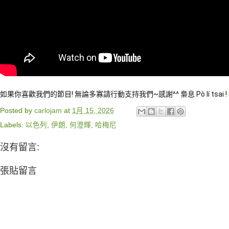
如果你喜歡我們的節目! 無論多寡請行動支持我們~感謝^^ 梟息 Pò lí tsai !
Posted by
carlojam
at
1月 15, 2026
Labels:
以色列
,
伊朗
,
何澄輝
,
哈梅尼
沒有留言:
張貼留言