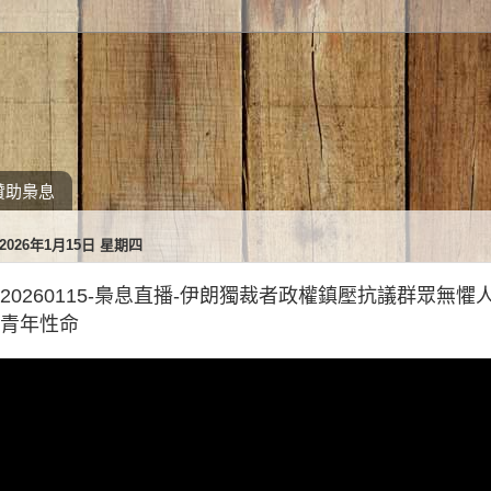
贊助梟息
2026年1月15日 星期四
20260115-梟息直播-伊朗獨裁者政權鎮壓抗議群眾無
青年性命