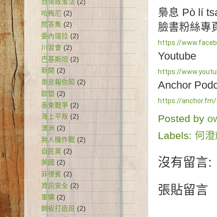
台灣政策法
(2)
梟息 Pò lí tsai
哈梅尼
(2)
問答集
(2)
委內瑞拉
(2)
https://www.face
川習會
(2)
巴基斯坦
(2)
新聞
(2)
https://www.yout
梟息報你知
(2)
歐盟
(2)
https://anchor.fm
泰柬戰爭
(2)
Posted by
o
海上平叛
(2)
澳洲
(2)
Labels:
何澄
無人機作戰
(2)
自民黨
(2)
沒有留言:
英國
(2)
菲律賓
(2)
資訊安全
(2)
張貼留言
軍購
(2)
鋼板打造班
(2)