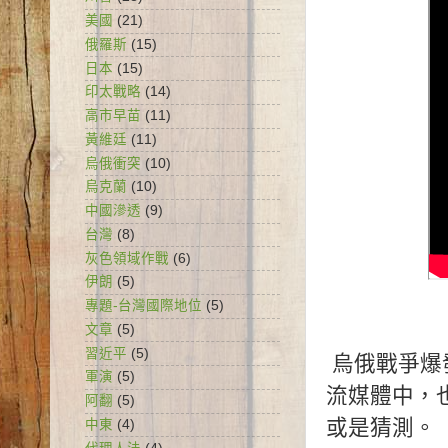
美國
(21)
俄羅斯
(15)
日本
(15)
印太戰略
(14)
高市早苗
(11)
黃維廷
(11)
烏俄衝突
(10)
烏克蘭
(10)
中國滲透
(9)
台灣
(8)
灰色領域作戰
(6)
伊朗
(5)
專題-台灣國際地位
(5)
文章
(5)
習近平
(5)
烏俄戰爭爆
軍演
(5)
流媒體中，
阿翻
(5)
或是猜測。
中東
(4)