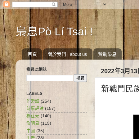
梟息Pò Lí Tsai !
首頁
關於我們 | about us
贊助梟息
搜尋此網誌
2022年3月1
新戰鬥民
LABELS
何澄輝
(254)
時事評論
(157)
楊荏元
(140)
詹明易
(115)
中國
(35)
川普
(28)