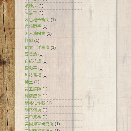
濱崎步
(1)
火箭軍
(1)
灰色地帶衝突
(1)
烏俄戰爭
(1)
無人演唱會
(1)
煤價
(1)
環太平洋軍演
(1)
疑美論
(1)
白紙抗議
(1)
矽和平
(1)
科技霸權
(1)
稀土
(1)
第五縱隊
(1)
經濟威脅
(1)
網格化作戰
(1)
網路環境
(1)
美中貿易
(1)
美國海軍研究所
(1)
美國防授權法案
(1)