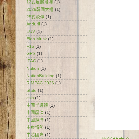
12式反艦飛彈
(1)
2026韓國大選
(1)
25式飛彈
(1)
Anduril
(1)
EUV
(1)
Elon Musk
(1)
F15
(1)
GPS
(1)
IPAC
(1)
Nation
(1)
NationBuilding
(1)
RIMPAC 2026
(1)
State
(1)
csis
(1)
中國半導體
(1)
中國廢演
(1)
中國經濟
(1)
中東情勢
(1)
中芯國際
(1)