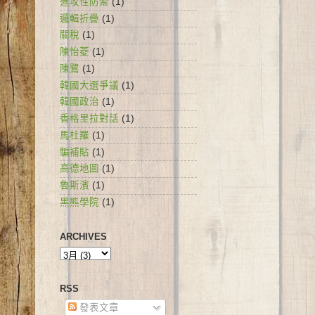
進攻性防禦
(1)
邏輯折疊
(1)
關稅
(1)
陳怡菱
(1)
陳鷺
(1)
韓國大選爭議
(1)
韓國政治
(1)
香格里拉對話
(1)
馬杜羅
(1)
騙補貼
(1)
高德地圖
(1)
魯斯濱
(1)
黑熊學院
(1)
ARCHIVES
RSS
發表文章