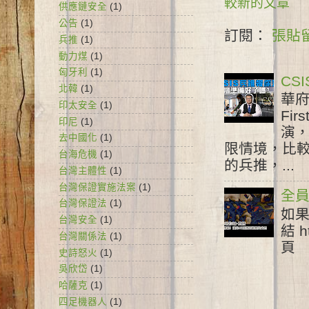
較新的文章
供應鏈安全
(1)
公告
(1)
訂閱：
張貼留
兵推
(1)
動力煤
(1)
匈牙利
(1)
CS
北韓
(1)
華府
印太安全
(1)
Fir
印尼
(1)
演
去中國化
(1)
限情境，比較
台海危機
(1)
的兵推，...
台灣主體性
(1)
台灣保證實施法案
(1)
全員
台灣保證法
(1)
如果
台灣安全
(1)
結 h
台灣關係法
(1)
頁 /
史詩怒火
(1)
吳欣岱
(1)
哈薩克
(1)
四足機器人
(1)