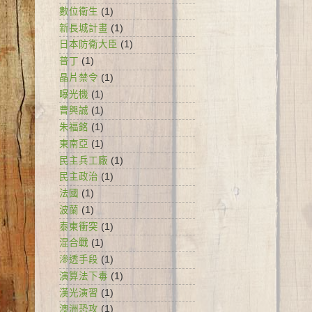
數位衛生
(1)
新長城計畫
(1)
日本防衛大臣
(1)
普丁
(1)
晶片禁令
(1)
曝光機
(1)
曹興誠
(1)
朱福銘
(1)
東南亞
(1)
民主兵工廠
(1)
民主政治
(1)
法國
(1)
波蘭
(1)
泰柬衝突
(1)
混合戰
(1)
滲透手段
(1)
演算法下毒
(1)
漢光演習
(1)
澳洲恐攻
(1)