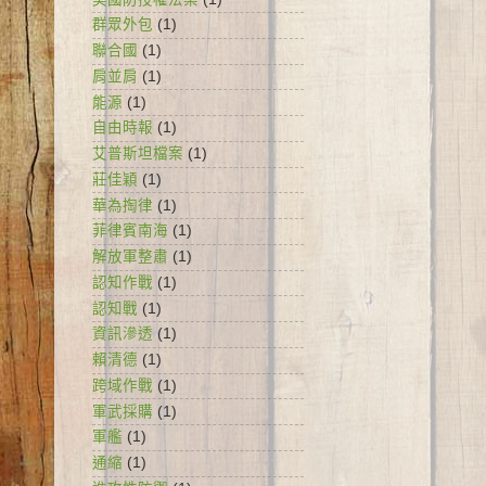
群眾外包
(1)
聯合國
(1)
肩並肩
(1)
能源
(1)
自由時報
(1)
艾普斯坦檔案
(1)
莊佳穎
(1)
華為掏律
(1)
菲律賓南海
(1)
解放軍整肅
(1)
認知作戰
(1)
認知戰
(1)
資訊滲透
(1)
賴清德
(1)
跨域作戰
(1)
軍武採購
(1)
軍艦
(1)
通縮
(1)