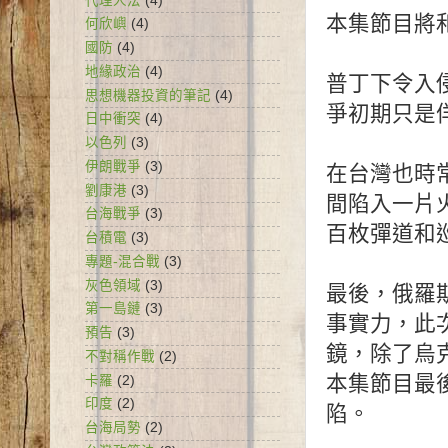
代理人法
(4)
何欣嶼
(4)
國防
(4)
地緣政治
(4)
普丁下令入
思想機器投資的筆記
(4)
爭初期只是佯
日中衝突
(4)
以色列
(3)
伊朗戰爭
(3)
在台灣也時
劉康港
(3)
間陷入一片
台海戰爭
(3)
百枚彈道和巡
台積電
(3)
專題-混合戰
(3)
灰色領域
(3)
最後，俄羅
第一島鏈
(3)
事實力，此
預告
(3)
鏡，除了烏
不對稱作戰
(2)
本集節目最
卡羅
(2)
印度
(2)
陷。

台海局勢
(2)