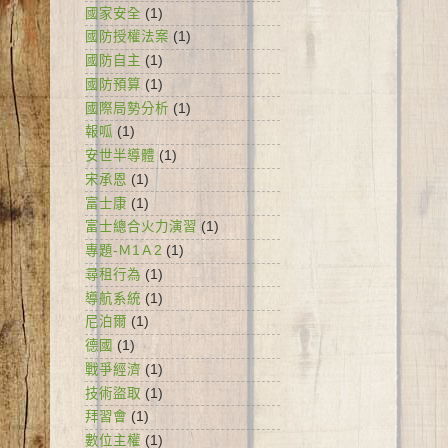
國家安全
(1)
國防授權法案
(1)
國防自主
(1)
國防預算
(1)
國際局勢分析
(1)
報呱
(1)
安世半導體
(1)
宋承恩
(1)
富士康
(1)
富士總合火力演習
(1)
專題-Ｍ1Ａ2
(1)
尋租行為
(1)
導航系統
(1)
尼泊爾
(1)
德國
(1)
戰爭經濟
(1)
技術盜取
(1)
拜習會
(1)
數位主權
(1)