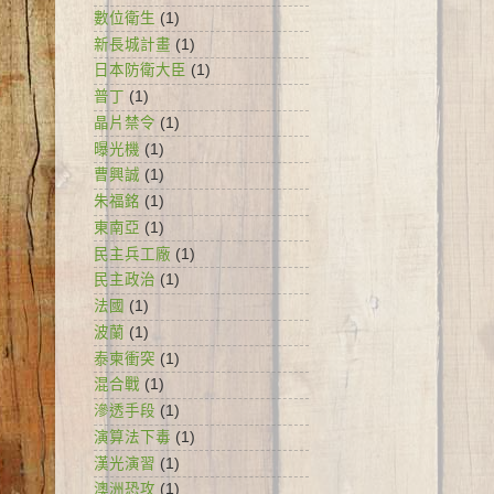
數位衛生
(1)
新長城計畫
(1)
日本防衛大臣
(1)
普丁
(1)
晶片禁令
(1)
曝光機
(1)
曹興誠
(1)
朱福銘
(1)
東南亞
(1)
民主兵工廠
(1)
民主政治
(1)
法國
(1)
波蘭
(1)
泰柬衝突
(1)
混合戰
(1)
滲透手段
(1)
演算法下毒
(1)
漢光演習
(1)
澳洲恐攻
(1)