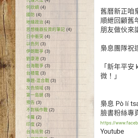
代理人法
(4)
何欣嶼
(4)
舊曆新正咱梟
國防
(4)
順紲回顧舊年20
地緣政治
(4)
朋友做伙來講
思想機器投資的筆記
(4)
日中衝突
(4)
以色列
(3)
梟息團隊祝逐
伊朗戰爭
(3)
劉康港
(3)
「新年平安 
台海戰爭
(3)
台積電
(3)
微！」

專題-混合戰
(3)
灰色領域
(3)
第一島鏈
(3)
梟息 Pò lí tsai
預告
(3)
不對稱作戰
(2)
卡羅
(2)
https://www.face
印度
(2)
台海局勢
(2)