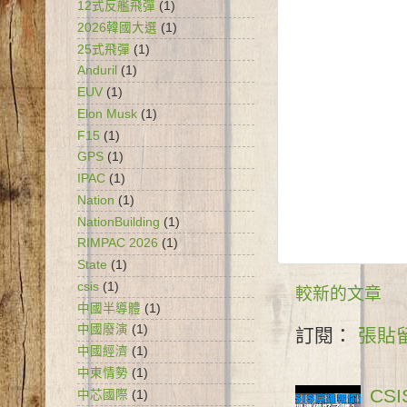
12式反艦飛彈
(1)
2026韓國大選
(1)
25式飛彈
(1)
Anduril
(1)
EUV
(1)
Elon Musk
(1)
F15
(1)
GPS
(1)
IPAC
(1)
Nation
(1)
NationBuilding
(1)
RIMPAC 2026
(1)
State
(1)
csis
(1)
較新的文章
中國半導體
(1)
中國廢演
(1)
訂閱：
張貼留
中國經濟
(1)
中東情勢
(1)
CS
中芯國際
(1)