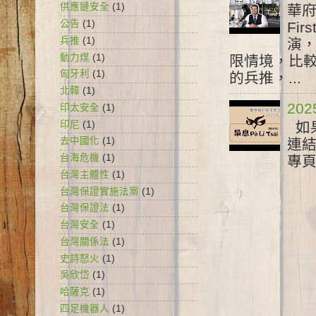
供應鏈安全
(1)
華府
公告
(1)
Fir
兵推
(1)
演
動力煤
(1)
限情境，比較
匈牙利
(1)
的兵推，...
北韓
(1)
20
印太安全
(1)
印尼
(1)
如果
去中國化
(1)
連結 
台海危機
(1)
專頁 
台灣主體性
(1)
台灣保證實施法案
(1)
台灣保證法
(1)
台灣安全
(1)
台灣關係法
(1)
史詩怒火
(1)
吳欣岱
(1)
哈薩克
(1)
四足機器人
(1)