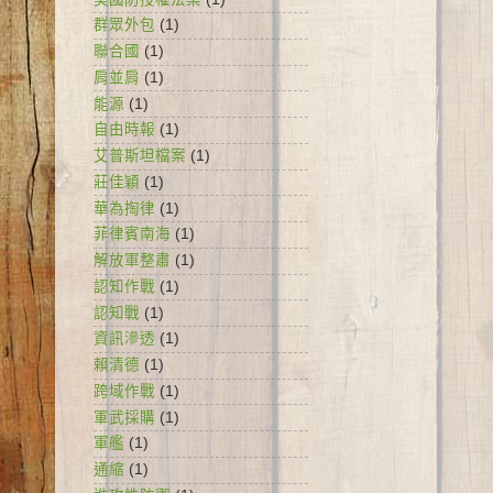
群眾外包
(1)
聯合國
(1)
肩並肩
(1)
能源
(1)
自由時報
(1)
艾普斯坦檔案
(1)
莊佳穎
(1)
華為掏律
(1)
菲律賓南海
(1)
解放軍整肅
(1)
認知作戰
(1)
認知戰
(1)
資訊滲透
(1)
賴清德
(1)
跨域作戰
(1)
軍武採購
(1)
軍艦
(1)
通縮
(1)