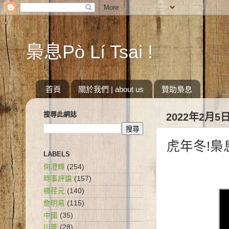
梟息Pò Lí Tsai !
首頁
關於我們 | about us
贊助梟息
搜尋此網誌
2022年2月5
虎年冬!
LABELS
何澄輝
(254)
時事評論
(157)
楊荏元
(140)
詹明易
(115)
中國
(35)
川普
(28)