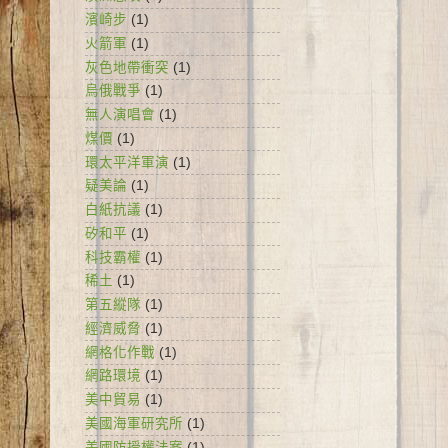
濱崎步
(1)
火箭軍
(1)
灰色地帶衝突
(1)
烏俄戰爭
(1)
無人演唱會
(1)
煤價
(1)
環太平洋軍演
(1)
疑美論
(1)
白紙抗議
(1)
矽和平
(1)
科技霸權
(1)
稀土
(1)
第五縱隊
(1)
經濟威脅
(1)
網格化作戰
(1)
網路環境
(1)
美中貿易
(1)
美國海軍研究所
(1)
美國防授權法案
(1)