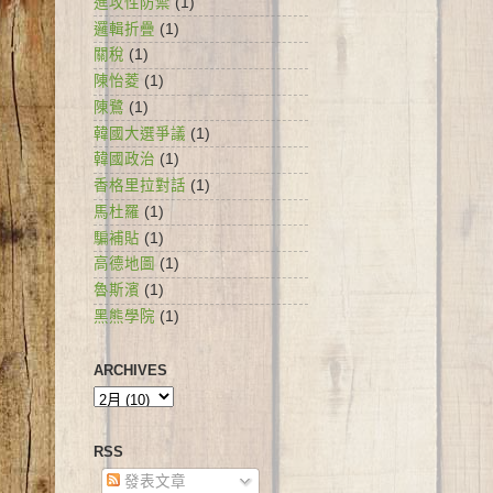
進攻性防禦
(1)
邏輯折疊
(1)
關稅
(1)
陳怡菱
(1)
陳鷺
(1)
韓國大選爭議
(1)
韓國政治
(1)
香格里拉對話
(1)
馬杜羅
(1)
騙補貼
(1)
高德地圖
(1)
魯斯濱
(1)
黑熊學院
(1)
ARCHIVES
RSS
發表文章