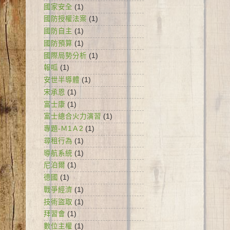
國家安全
(1)
國防授權法案
(1)
國防自主
(1)
國防預算
(1)
國際局勢分析
(1)
報呱
(1)
安世半導體
(1)
宋承恩
(1)
富士康
(1)
富士總合火力演習
(1)
專題-Ｍ1Ａ2
(1)
尋租行為
(1)
導航系統
(1)
尼泊爾
(1)
德國
(1)
戰爭經濟
(1)
技術盜取
(1)
拜習會
(1)
數位主權
(1)