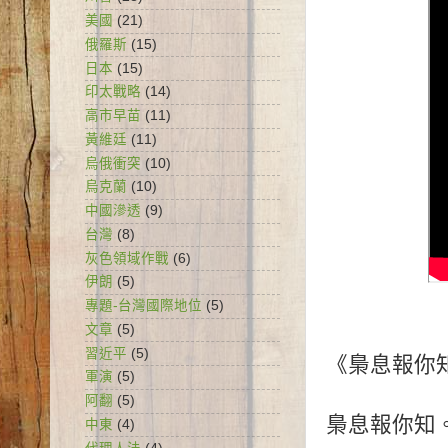
美國
(21)
俄羅斯
(15)
日本
(15)
印太戰略
(14)
高市早苗
(11)
黃維廷
(11)
烏俄衝突
(10)
烏克蘭
(10)
中國滲透
(9)
台灣
(8)
灰色領域作戰
(6)
伊朗
(5)
專題-台灣國際地位
(5)
文章
(5)
習近平
(5)
《梟息報你
軍演
(5)
阿翻
(5)
梟息報你知。台
中東
(4)