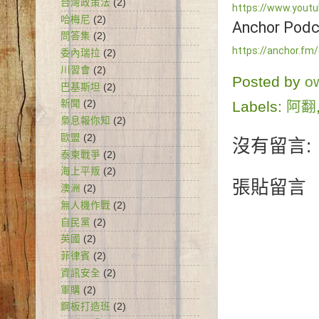
台灣政策法
(2)
https://www.yout
哈梅尼
(2)
問答集
(2)
https://anchor.fm
委內瑞拉
(2)
川習會
(2)
Posted by
o
巴基斯坦
(2)
Labels:
阿翻
新聞
(2)
梟息報你知
(2)
歐盟
(2)
沒有留言:
泰柬戰爭
(2)
海上平叛
(2)
張貼留言
澳洲
(2)
無人機作戰
(2)
自民黨
(2)
英國
(2)
菲律賓
(2)
資訊安全
(2)
軍購
(2)
鋼板打造班
(2)