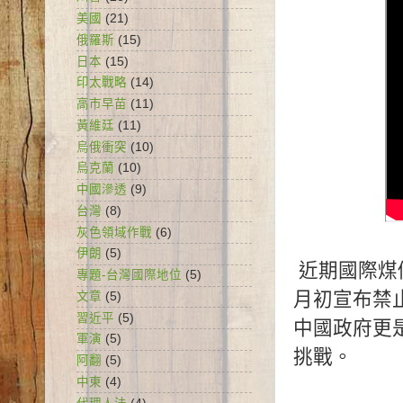
美國
(21)
俄羅斯
(15)
日本
(15)
印太戰略
(14)
高市早苗
(11)
黃維廷
(11)
烏俄衝突
(10)
烏克蘭
(10)
中國滲透
(9)
台灣
(8)
灰色領域作戰
(6)
伊朗
(5)
近期國際煤
專題-台灣國際地位
(5)
月初宣布禁
文章
(5)
習近平
(5)
中國政府更
軍演
(5)
挑戰。
阿翻
(5)
中東
(4)
.
