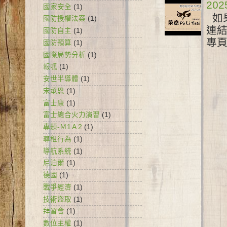
20
國家安全
(1)
如果
國防授權法案
(1)
連結 
國防自主
(1)
專頁 
國防預算
(1)
國際局勢分析
(1)
報呱
(1)
安世半導體
(1)
宋承恩
(1)
富士康
(1)
富士總合火力演習
(1)
專題-Ｍ1Ａ2
(1)
尋租行為
(1)
導航系統
(1)
尼泊爾
(1)
德國
(1)
戰爭經濟
(1)
技術盜取
(1)
拜習會
(1)
數位主權
(1)