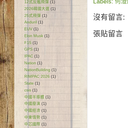
Labels:
何澄
12式反艦飛彈
(1)
2026韓國大選
(1)
沒有留言:
25式飛彈
(1)
Anduril
(1)
EUV
(1)
張貼留言
Elon Musk
(1)
F15
(1)
GPS
(1)
IPAC
(1)
Nation
(1)
NationBuilding
(1)
RIMPAC 2026
(1)
State
(1)
csis
(1)
中國半導體
(1)
中國廢演
(1)
中國經濟
(1)
中東情勢
(1)
中芯國際
(1)