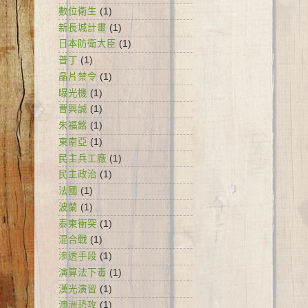
數位衛生
(1)
新長城計畫
(1)
日本防衛大臣
(1)
普丁
(1)
晶片禁令
(1)
曝光機
(1)
曹興誠
(1)
朱福銘
(1)
東南亞
(1)
民主兵工廠
(1)
民主政治
(1)
法國
(1)
波蘭
(1)
泰柬衝突
(1)
混合戰
(1)
滲透手段
(1)
演算法下毒
(1)
漢光演習
(1)
澳洲恐攻
(1)