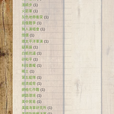
濱崎步
(1)
火箭軍
(1)
灰色地帶衝突
(1)
烏俄戰爭
(1)
無人演唱會
(1)
煤價
(1)
環太平洋軍演
(1)
疑美論
(1)
白紙抗議
(1)
矽和平
(1)
科技霸權
(1)
稀土
(1)
第五縱隊
(1)
經濟威脅
(1)
網格化作戰
(1)
網路環境
(1)
美中貿易
(1)
美國海軍研究所
(1)
美國防授權法案
(1)