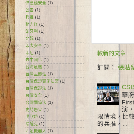
供應鏈安全
(1)
公告
(1)
兵推
(1)
動力煤
(1)
匈牙利
(1)
北韓
(1)
印太安全
(1)
較新的文章
印尼
(1)
去中國化
(1)
訂閱：
張貼留
台海危機
(1)
台灣主體性
(1)
台灣保證實施法案
(1)
CS
台灣保證法
(1)
華府
台灣安全
(1)
Fir
台灣關係法
(1)
演
史詩怒火
(1)
限情境，比較
吳欣岱
(1)
的兵推，...
哈薩克
(1)
四足機器人
(1)