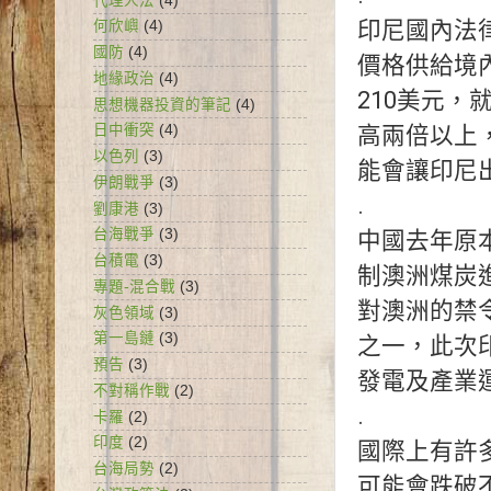
代理人法
(4)
印尼國內法
何欣嶼
(4)
國防
(4)
價格供給境
地緣政治
(4)
210美元，
思想機器投資的筆記
(4)
高兩倍以上
日中衝突
(4)
以色列
(3)
能會讓印尼出
伊朗戰爭
(3)
.

劉康港
(3)
台海戰爭
(3)
中國去年原
台積電
(3)
制澳洲煤炭
專題-混合戰
(3)
對澳洲的禁
灰色領域
(3)
第一島鏈
(3)
之一，此次
預告
(3)
發電及產業
不對稱作戰
(2)
.

卡羅
(2)
印度
(2)
國際上有許
台海局勢
(2)
可能會跌破