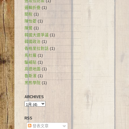
進攻性防禦
(1)
邏輯折疊
(1)
關稅
(1)
陳怡菱
(1)
陳鷺
(1)
韓國大選爭議
(1)
韓國政治
(1)
香格里拉對話
(1)
馬杜羅
(1)
騙補貼
(1)
高德地圖
(1)
魯斯濱
(1)
黑熊學院
(1)
ARCHIVES
RSS
發表文章