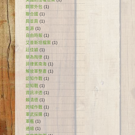
群眾外包
(1)
聯合國
(1)
肩並肩
(1)
能源
(1)
自由時報
(1)
艾普斯坦檔案
(1)
莊佳穎
(1)
華為掏律
(1)
菲律賓南海
(1)
解放軍整肅
(1)
認知作戰
(1)
認知戰
(1)
資訊滲透
(1)
賴清德
(1)
跨域作戰
(1)
軍武採購
(1)
軍艦
(1)
通縮
(1)