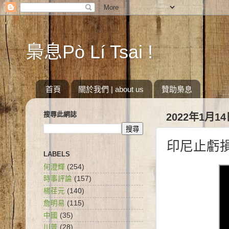
梟息Pò Lí Tsai !
首頁
關於我們 | about us
贊助梟息
搜尋此網誌
2022年1月1
印尼止虧
LABELS
何澄輝
(254)
時事評論
(157)
楊荏元
(140)
詹明易
(115)
中國
(35)
川普
(28)