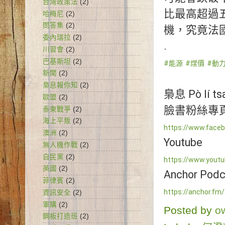
台灣政策法
(2)
比最高超過
哈梅尼
(2)
問答集
(2)
機，究竟法
委內瑞拉
(2)
川習會
(2)
巴基斯坦
(2)
#能源
#煤價
#動
新聞
(2)
梟息報你知
(2)
梟息 Pò lí tsai
歐盟
(2)
泰柬戰爭
(2)
海上平叛
(2)
https://www.face
澳洲
(2)
無人機作戰
(2)
自民黨
(2)
https://www.yout
英國
(2)
菲律賓
(2)
https://anchor.fm
資訊安全
(2)
軍購
(2)
Posted by
o
鋼板打造班
(2)