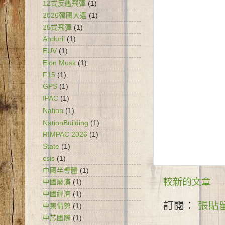
12式反艦飛彈
(1)
2026韓國大選
(1)
25式飛彈
(1)
Anduril
(1)
EUV
(1)
Elon Musk
(1)
F15
(1)
GPS
(1)
IPAC
(1)
Nation
(1)
NationBuilding
(1)
RIMPAC 2026
(1)
State
(1)
csis
(1)
中國半導體
(1)
較新的文章
中國廢演
(1)
中國經濟
(1)
訂閱：
張貼留
中東情勢
(1)
中芯國際
(1)