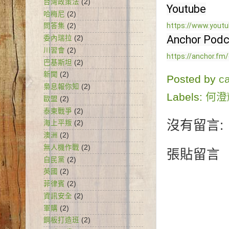
台灣政策法
(2)
哈梅尼
(2)
https://www.yout
問答集
(2)
委內瑞拉
(2)
川習會
(2)
https://anchor.fm
巴基斯坦
(2)
新聞
(2)
Posted by
c
梟息報你知
(2)
Labels:
何澄
歐盟
(2)
泰柬戰爭
(2)
沒有留言:
海上平叛
(2)
澳洲
(2)
無人機作戰
(2)
張貼留言
自民黨
(2)
英國
(2)
菲律賓
(2)
資訊安全
(2)
軍購
(2)
鋼板打造班
(2)