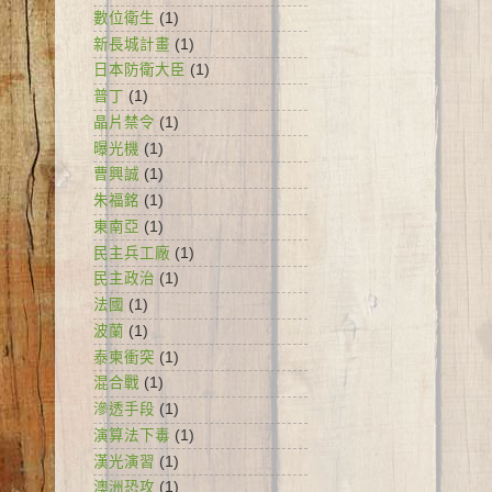
數位衛生
(1)
新長城計畫
(1)
日本防衛大臣
(1)
普丁
(1)
晶片禁令
(1)
曝光機
(1)
曹興誠
(1)
朱福銘
(1)
東南亞
(1)
民主兵工廠
(1)
民主政治
(1)
法國
(1)
波蘭
(1)
泰柬衝突
(1)
混合戰
(1)
滲透手段
(1)
演算法下毒
(1)
漢光演習
(1)
澳洲恐攻
(1)