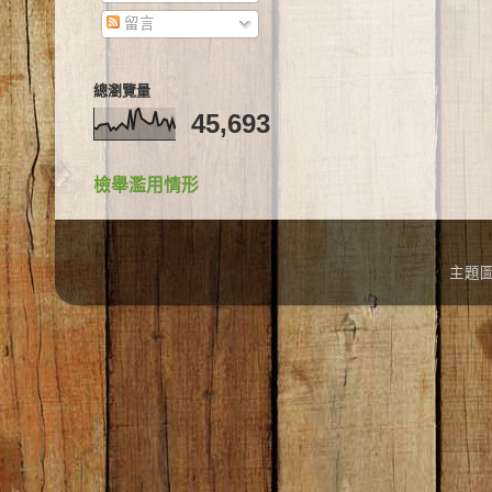
留言
總瀏覽量
45,693
檢舉濫用情形
主題