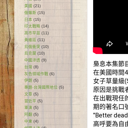
美國
(21)
俄羅斯
(15)
日本
(15)
印太戰略
(14)
高市早苗
(11)
黃維廷
(11)
烏俄衝突
(10)
烏克蘭
(10)
中國滲透
(9)
梟息本集節
台灣
(8)
在美國時間4
灰色領域作戰
(6)
女子草量級(S
伊朗
(5)
專題-台灣國際地位
(5)
原因是挑戰
文章
(5)
在出戰現任
習近平
(5)
期的著名口號
軍演
(5)
"Better dead
阿翻
(5)
中東
(4)
高呼要為自由