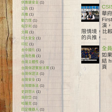
供應鏈安全
(1)
CS
公告
(1)
華府
兵推
(1)
Fir
動力煤
(1)
演
匈牙利
(1)
限情境，比較
北韓
(1)
的兵推，...
印太安全
(1)
印尼
(1)
全員
去中國化
(1)
如果
台海危機
(1)
結 h
台灣主體性
(1)
頁 /
台灣保證實施法案
(1)
台灣保證法
(1)
台灣安全
(1)
台灣關係法
(1)
史詩怒火
(1)
吳欣岱
(1)
哈薩克
(1)
四足機器人
(1)