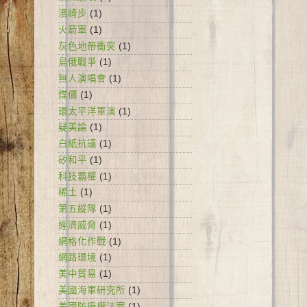
濱崎步
(1)
火箭軍
(1)
灰色地帶衝突
(1)
烏俄戰爭
(1)
無人演唱會
(1)
煤價
(1)
環太平洋軍演
(1)
疑美論
(1)
白紙抗議
(1)
矽和平
(1)
科技霸權
(1)
稀土
(1)
第五縱隊
(1)
經濟威脅
(1)
網格化作戰
(1)
網路環境
(1)
美中貿易
(1)
美國海軍研究所
(1)
美國防授權法案
(1)