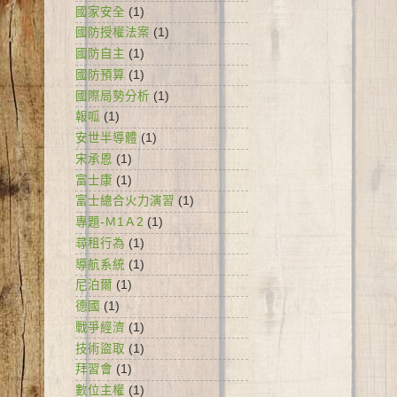
國家安全
(1)
國防授權法案
(1)
國防自主
(1)
國防預算
(1)
國際局勢分析
(1)
報呱
(1)
安世半導體
(1)
宋承恩
(1)
富士康
(1)
富士總合火力演習
(1)
專題-Ｍ1Ａ2
(1)
尋租行為
(1)
導航系統
(1)
尼泊爾
(1)
德國
(1)
戰爭經濟
(1)
技術盜取
(1)
拜習會
(1)
數位主權
(1)