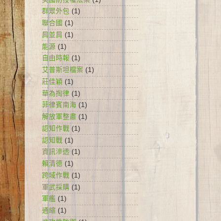
群眾外包
(1)
聯合國
(1)
肩並肩
(1)
能源
(1)
自由時報
(1)
艾普斯坦檔案
(1)
莊佳穎
(1)
華為掏律
(1)
菲律賓南海
(1)
解放軍整肅
(1)
認知作戰
(1)
認知戰
(1)
資訊滲透
(1)
賴清德
(1)
跨域作戰
(1)
軍武採購
(1)
軍艦
(1)
通縮
(1)