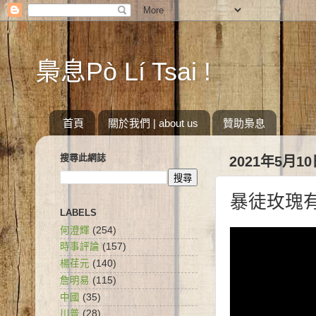
梟息Pò Lí Tsai !
首頁
關於我們 | about us
贊助梟息
搜尋此網誌
2021年5月1
暴徒玫瑰
LABELS
何澄輝
(254)
時事評論
(157)
楊荏元
(140)
詹明易
(115)
中國
(35)
川普
(28)