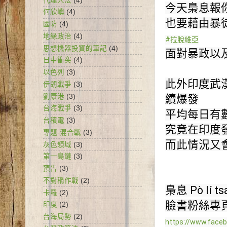
代理人法
(4)
今天梟息報
何欣嶼
(4)
也要藉由暴
國防
(4)
地緣政治
(4)
#拉脫維亞
思想機器投資的筆記
(4)
面對暴政以
日中衝突
(4)
以色列
(3)
此外印度武
伊朗戰爭
(3)
劉康港
(3)
續爆發

台海戰爭
(3)
平均每日有
台積電
(3)
究竟在印度
專題-混合戰
(3)
而此情況又
灰色領域
(3)
第一島鏈
(3)
預告
(3)
不對稱作戰
(2)
梟息 Pò lí tsai
卡羅
(2)
印度
(2)
台海局勢
(2)
https://www.face