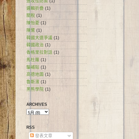
進攻性防禦
(1)
邏輯折疊
(1)
關稅
(1)
陳怡菱
(1)
陳鷺
(1)
韓國大選爭議
(1)
韓國政治
(1)
香格里拉對話
(1)
馬杜羅
(1)
騙補貼
(1)
高德地圖
(1)
魯斯濱
(1)
黑熊學院
(1)
ARCHIVES
RSS
發表文章