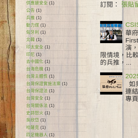
供應鏈安全
(1)
訂閱：
張貼留
公告
(1)
兵推
(1)
CS
動力煤
(1)
華府
匈牙利
(1)
Fir
北韓
(1)
演
印太安全
(1)
限情境，比較
印尼
(1)
的兵推，...
去中國化
(1)
台海危機
(1)
20
台灣主體性
(1)
如果
台灣保證實施法案
(1)
連結 
台灣保證法
(1)
專頁 
台灣安全
(1)
台灣關係法
(1)
史詩怒火
(1)
吳欣岱
(1)
哈薩克
(1)
四足機器人
(1)