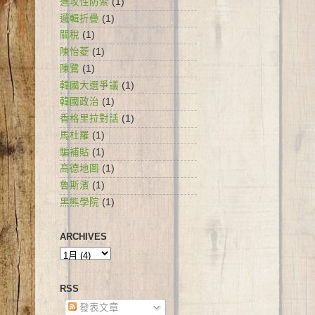
進攻性防禦
(1)
邏輯折疊
(1)
關稅
(1)
陳怡菱
(1)
陳鷺
(1)
韓國大選爭議
(1)
韓國政治
(1)
香格里拉對話
(1)
馬杜羅
(1)
騙補貼
(1)
高德地圖
(1)
魯斯濱
(1)
黑熊學院
(1)
ARCHIVES
RSS
發表文章