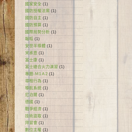
國家安全
(1)
國防授權法案
(1)
國防自主
(1)
國防預算
(1)
國際局勢分析
(1)
報呱
(1)
安世半導體
(1)
宋承恩
(1)
富士康
(1)
富士總合火力演習
(1)
專題-Ｍ1Ａ2
(1)
尋租行為
(1)
導航系統
(1)
尼泊爾
(1)
德國
(1)
戰爭經濟
(1)
技術盜取
(1)
拜習會
(1)
數位主權
(1)