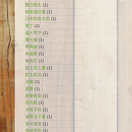
數位衛生
(1)
新長城計畫
(1)
日本防衛大臣
(1)
普丁
(1)
晶片禁令
(1)
曝光機
(1)
曹興誠
(1)
朱福銘
(1)
東南亞
(1)
民主兵工廠
(1)
民主政治
(1)
法國
(1)
波蘭
(1)
泰柬衝突
(1)
混合戰
(1)
滲透手段
(1)
演算法下毒
(1)
漢光演習
(1)
澳洲恐攻
(1)