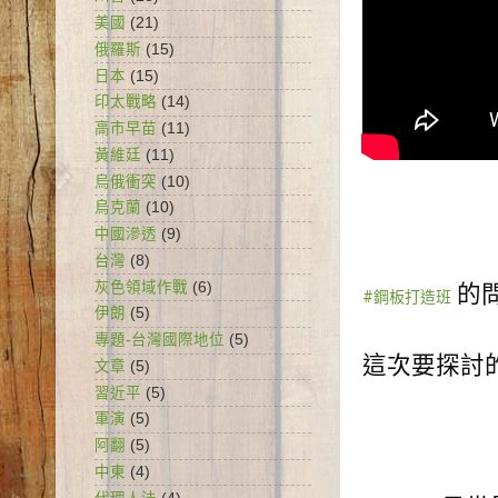
美國
(21)
俄羅斯
(15)
日本
(15)
印太戰略
(14)
高市早苗
(11)
黃維廷
(11)
烏俄衝突
(10)
烏克蘭
(10)
中國滲透
(9)
台灣
(8)
灰色領域作戰
(6)
 的
#鋼板打造班
伊朗
(5)
專題-台灣國際地位
(5)
這次要探討
文章
(5)
習近平
(5)
軍演
(5)
阿翻
(5)
中東
(4)