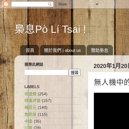
梟息Pò Lí Tsai !
首頁
關於我們 | about us
贊助梟息
搜尋此網誌
2020年1月2
無人機中
LABELS
何澄輝
(254)
時事評論
(157)
楊荏元
(140)
詹明易
(115)
中國
(35)
川普
(28)