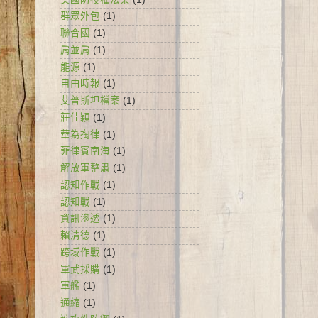
群眾外包
(1)
聯合國
(1)
肩並肩
(1)
能源
(1)
自由時報
(1)
艾普斯坦檔案
(1)
莊佳穎
(1)
華為掏律
(1)
菲律賓南海
(1)
解放軍整肅
(1)
認知作戰
(1)
認知戰
(1)
資訊滲透
(1)
賴清德
(1)
跨域作戰
(1)
軍武採購
(1)
軍艦
(1)
通縮
(1)