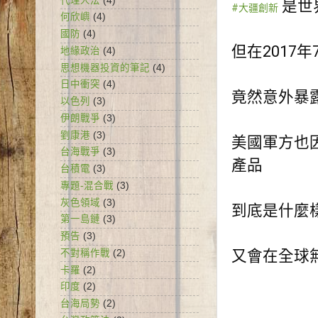
代理人法
(4)
 是世
#大疆創新
何欣嶼
(4)
國防
(4)
但在2017
地緣政治
(4)
思想機器投資的筆記
(4)
日中衝突
(4)
竟然意外暴
以色列
(3)
伊朗戰爭
(3)
劉康港
(3)
美國軍方也
台海戰爭
(3)
產品
台積電
(3)
專題-混合戰
(3)
灰色領域
(3)
到底是什麼
第一島鏈
(3)
預告
(3)
又會在全球
不對稱作戰
(2)
卡羅
(2)
印度
(2)
台海局勢
(2)