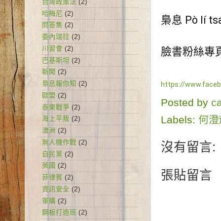
台灣政策法
(2)
哈梅尼
(2)
梟息 Pò lí tsa
問答集
(2)
委內瑞拉
(2)
川習會
(2)
臉書粉絲專
巴基斯坦
(2)
新聞
(2)
梟息報你知
(2)
https://www.face
歐盟
(2)
Posted by
c
泰柬戰爭
(2)
Labels:
何澄
海上平叛
(2)
澳洲
(2)
無人機作戰
(2)
沒有留言:
自民黨
(2)
英國
(2)
張貼留言
菲律賓
(2)
資訊安全
(2)
軍購
(2)
鋼板打造班
(2)