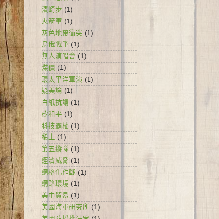
濱崎步
(1)
火箭軍
(1)
灰色地帶衝突
(1)
烏俄戰爭
(1)
無人演唱會
(1)
煤價
(1)
環太平洋軍演
(1)
疑美論
(1)
白紙抗議
(1)
矽和平
(1)
科技霸權
(1)
稀土
(1)
第五縱隊
(1)
經濟威脅
(1)
網格化作戰
(1)
網路環境
(1)
美中貿易
(1)
美國海軍研究所
(1)
美國防授權法案
(1)