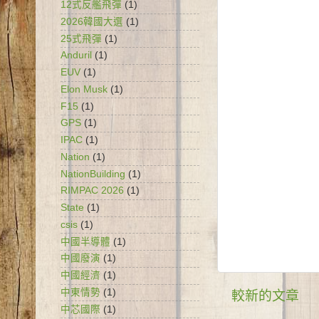
12式反艦飛彈
(1)
2026韓國大選
(1)
25式飛彈
(1)
Anduril
(1)
EUV
(1)
Elon Musk
(1)
F15
(1)
GPS
(1)
IPAC
(1)
Nation
(1)
NationBuilding
(1)
RIMPAC 2026
(1)
State
(1)
csis
(1)
中國半導體
(1)
中國廢演
(1)
中國經濟
(1)
中東情勢
(1)
較新的文章
中芯國際
(1)